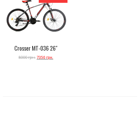
Crosser MT-036 26″
8000
грн.
7350
грн.
,
,
,
Велосипеды Одесса,
велосипеды Киев,
велосипеды Харьков
велосипеды Львов
велосипеды Винница
,
,
,
,
велосипеды Днепропетровск
велосипеды Украина
горные велосипеды
дорожные велосипеды
,
алюминиевый велосипеды,
детские велосипеды,
городские велосипеды
велосипеды фирмы Azimut,
,
велосипеды фирмы Crosser,
велосипеды дешево,
велосипеды фирменные
велосипеды недорого,
,
,
,
,
,
купить велосипед,
веломагазин
интернет магазин велосипедов
azimut
crosser
crosser summer
,
,
,
,
,
crosser life
crosser hunter
crosser banner
crosser bright,
azimut omega
azimut energy
azimut
,
,
,
swift
, azimut race,
azimut blackmount,
crosser fox
crosser beast
crosser faith
crosser
,
,
,
force,
комплектация shimano
двухколесные велосипеды со скоростями
велосипеды бюджетные
,
,
,
,
велосипеды мтв
велосипеды винница
велосипеды черкассы
велосипеды Запорожье
велосипеды
,
,
,
днепр
велосипеды спортивные
ukrbike.net,
velo-land.com.ua
,
,
,
,
lidertop.com
interbike.com.ua
veliki.com.ua
velomaximum.com.ua,
женский велосипед
мужской