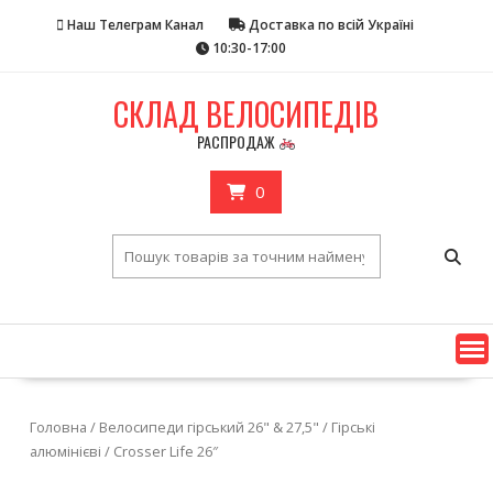
Skip
Наш Телеграм Канал
Доставка по всій Україні
to
10:30-17:00
content
CКЛАД ВЕЛОСИПЕДІВ
РАСПРОДАЖ
0
Головна
/
Велосипеди гірський 26" & 27,5"
/
Гірські
алюмінієві
/ Crosser Life 26″